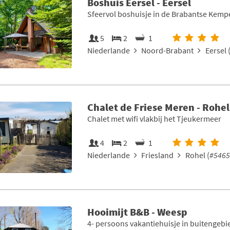
Boshuis Eersel - Eersel
Sfeervol boshuisje in de Brabantse Kemp
5
2
1
Niederlande
Noord-Brabant
Eersel 
Chalet de Friese Meren - Rohel
Chalet met wifi vlakbij het Tjeukermeer
4
2
1
Niederlande
Friesland
Rohel (
#5465
Hooimijt B&B - Weesp
4- persoons vakantiehuisje in buitengebi