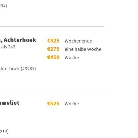
804
)
, Achterhoek
€325
Wochenende
 als 242
€275
eine halbe Woche
€450
Woche
hterhoek (
#3464
)
uwvliet
€525
Woche
214
)