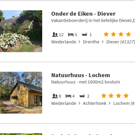
Onder de Eiken - Diever
Vakantieboerderij in het liefelijke Diever
12
5
1
Niederlande
Drenthe
Diever (
#1327
Natuurhuus - Lochem
Natuurhuus - met 1600m2 bostuin
8
4
2
Niederlande
Achterhoek
Lochem (
#