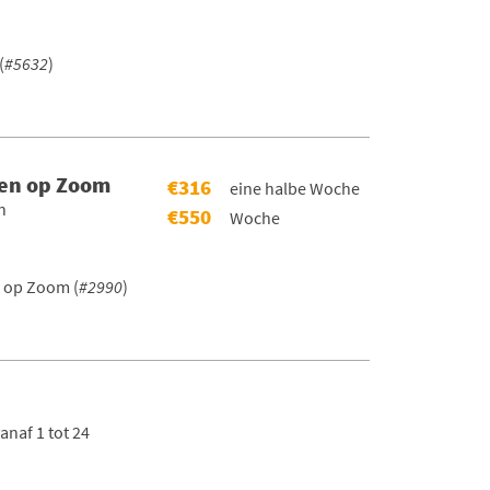
(
#5632
)
gen op Zoom
€316
eine halbe Woche
n
€550
Woche
 op Zoom (
#2990
)
naf 1 tot 24