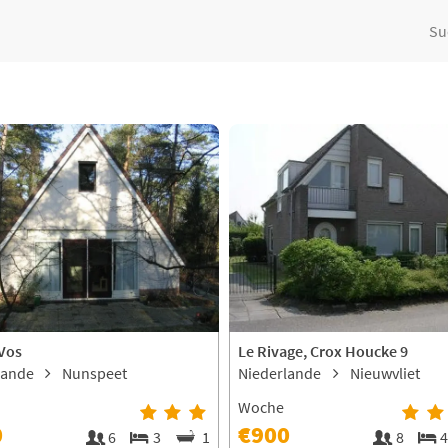
Su
 Vos
Le Rivage, Crox Houcke 9
lande
Nunspeet
Niederlande
Nieuwvliet
Woche
0
€900
6
3
1
8