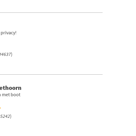
 privacy!
#4637
)
iethoorn
n met boot
#5242
)