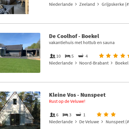
Niederlande
Zeeland
Grijpskerke (
#
De Coolhof - Boekel
vakantiehuis met hottub en sauna
10
5
4
Niederlande
Noord-Brabant
Boekel 
Kleine Vos - Nunspeet
Rust op de Veluwe!
6
3
1
Niederlande
De Veluwe
Nunspeet (
#