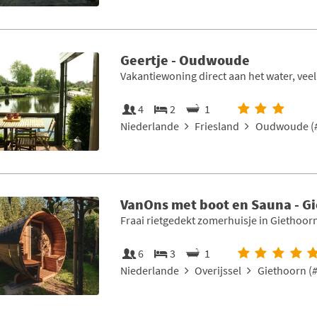
Geertje - Oudwoude
Vakantiewoning direct aan het water, veel
4
2
1
Niederlande
Friesland
Oudwoude (
VanOns met boot en Sauna - G
Fraai rietgedekt zomerhuisje in Giethoor
6
3
1
Niederlande
Overijssel
Giethoorn (