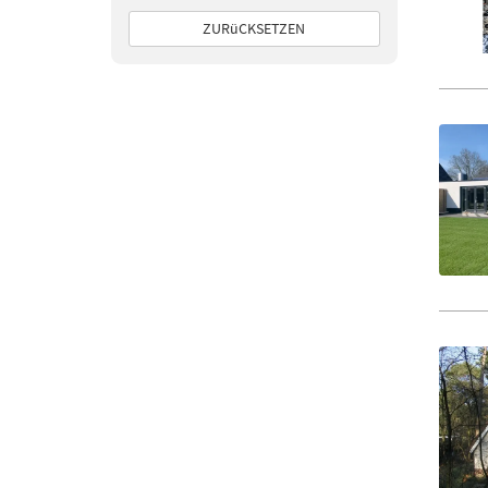
ZURüCKSETZEN