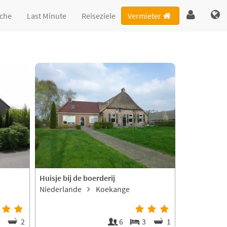
che
Last Minute
Reiseziele
Vermieter
Huisje bij de boerderij
Niederlande
Koekange
4
2
6
3
1