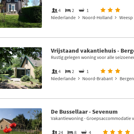
4
2
1
Niederlande
Noord-Holland
Weesp 
Vrijstaand vakantiehuis - Ber
Rustig gelegen woning voor alle seizoene
4
2
1
Niederlande
Noord-Brabant
Bergen
De Bussellaar - Sevenum
Vakantiewoning - Groepsaccommodatie va
24
8
4