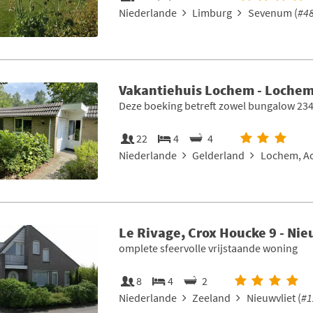
Niederlande
Limburg
Sevenum (
#4
Vakantiehuis Lochem - Lochem
Deze boeking betreft zowel bungalow 234
22
4
4
Niederlande
Gelderland
Lochem, Ac
Le Rivage, Crox Houcke 9 - Nie
omplete sfeervolle vrijstaande woning
8
4
2
Niederlande
Zeeland
Nieuwvliet (
#1