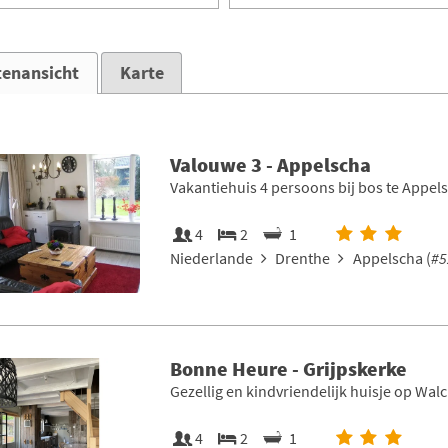
tenansicht
Karte
Valouwe 3 - Appelscha
Vakantiehuis 4 persoons bij bos te Appel
4
2
1
Niederlande
Drenthe
Appelscha (
#5
Bonne Heure - Grijpskerke
Gezellig en kindvriendelijk huisje op Wal
4
2
1