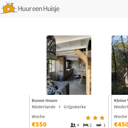
Bonne Heure
Kleine
Niederlande
Grijpskerke
Nieder
Woche
Woche
€550
€45
4
2
1