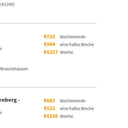
(
#1266
)
€722
Wochenende
€544
eine halbe Woche
rs
€1227
Woche
-Braunshausen
enberg -
€681
Wochenende
€522
eine halbe Woche
rs
€1156
Woche