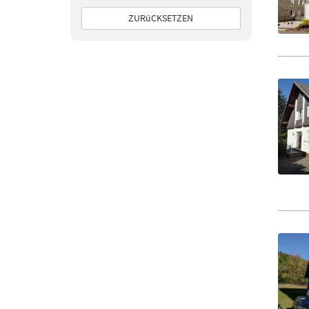
ZURüCKSETZEN