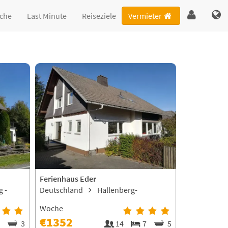
che
Last Minute
Reiseziele
Vermieter
Ferienhaus Eder
 -
Deutschland
Hallenberg-
Braunshausen
Woche
€1352
5
3
14
7
5