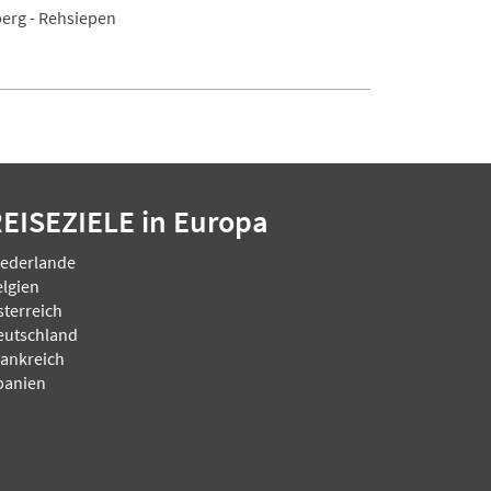
erg - Rehsiepen
REISEZIELE
in Europa
iederlande
elgien
sterreich
eutschland
rankreich
panien