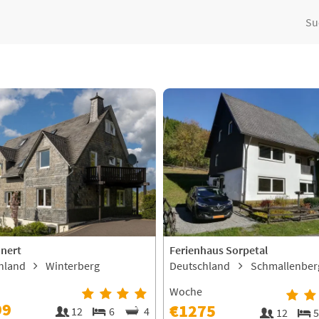
Su
nnert
Ferienhaus Sorpetal
hland
Winterberg
Deutschland
Schmallenberg
Rehsiepen
Woche
99
€1275
12
6
4
12