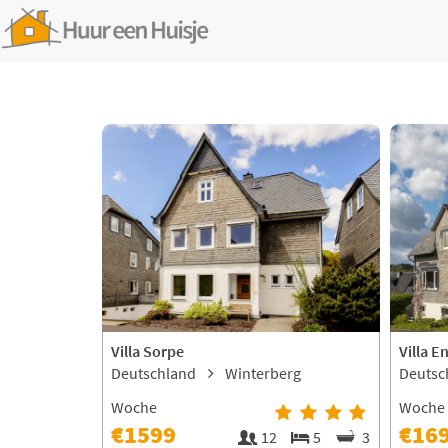
Villa Sorpe
Villa E
Deutschland
Winterberg
Deutsc
Woche
Woche
€1599
€16
12
5
3