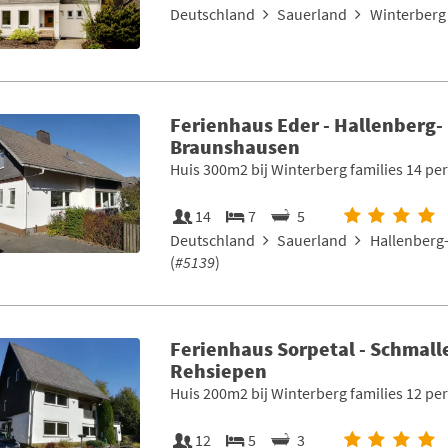
Deutschland
Sauerland
Winterberg 
Ferienhaus Eder - Hallenberg-
Braunshausen
Huis 300m2 bij Winterberg families 14 pe
14
7
5
Deutschland
Sauerland
Hallenberg
(
#5139
)
Ferienhaus Sorpetal - Schmall
Rehsiepen
Huis 200m2 bij Winterberg families 12 pe
12
5
3