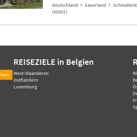
Deutschland
Sauerland
Schmallenb
(
#5601
)
REISEZIELE
in Belgien
West-Vlaanderen
N
nhaus
Ostflandern
B
Luxemburg
Ö
D
F
S