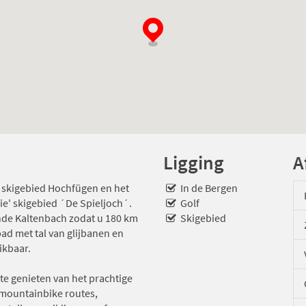
Ligging
A
e skigebied Hochfügen en het
In de Bergen
ie' skigebied ´De Spieljoch´.
Golf
nde Kaltenbach zodat u 180 km
Skigebied
ad met tal van glijbanen en
eikbaar.
te genieten van het prachtige
n mountainbike routes,