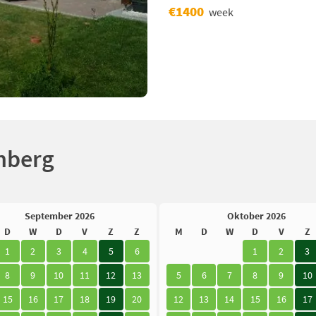
€1400
week
nberg
September 2026
Oktober 2026
D
W
D
V
Z
Z
M
D
W
D
V
Z
1
2
3
4
5
6
1
2
3
8
9
10
11
12
13
5
6
7
8
9
10
15
16
17
18
19
20
12
13
14
15
16
17