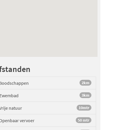
fstanden
Boodschappen
2km
Zwembad
3km
Vrije natuur
10mtr
Openbaar vervoer
50 mtr