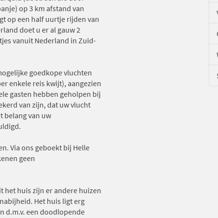
anje) op 3 km afstand van
igt op een half uurtje rijden van
rland doet u er al gauw 2
tjes vanuit Nederland in Zuid-
 mogelijke goedkope vluchten
per enkele reis kwijt), aangezien
vele gasten hebben geholpen bij
kerd van zijn, dat uw vlucht
het belang van uw
uldigd.
n. Via ons geboekt bij Helle
ekenen geen
 het huis zijn er andere huizen
nabijheid. Het huis ligt erg
ken d.m.v. een doodlopende