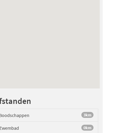
fstanden
Boodschappen
3km
Zwembad
0km