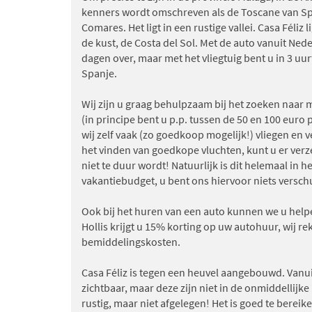
kenners wordt omschreven als de Toscane van Sp
Comares. Het ligt in een rustige vallei. Casa Féliz l
de kust, de Costa del Sol. Met de auto vanuit Nede
dagen over, maar met het vliegtuig bent u in 3 uur
Spanje.
Wij zijn u graag behulpzaam bij het zoeken naar
(in principe bent u p.p. tussen de 50 en 100 euro 
wij zelf vaak (zo goedkoop mogelijk!) vliegen en 
het vinden van goedkope vluchten, kunt u er verze
niet te duur wordt! Natuurlijk is dit helemaal in 
vakantiebudget, u bent ons hiervoor niets versch
Ook bij het huren van een auto kunnen we u helpe
Hollis krijgt u 15% korting op uw autohuur, wij r
bemiddelingskosten.
Casa Féliz is tegen een heuvel aangebouwd. Vanuit
zichtbaar, maar deze zijn niet in de onmiddellijke 
rustig, maar niet afgelegen! Het is goed te berei