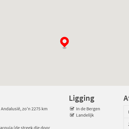
Ligging
A
io Andalusië, zo'n 2275 km
In de Bergen
Landelijk
xarquia (de streek die door