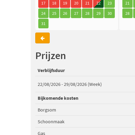
17
18
19
20
21
22
23
21
24
25
26
27
28
29
30
28
31
Prijzen
Verblijfsduur
22/08/2026 - 29/08/2026 (Week)
Bijkomende kosten
Borgsom
Schoonmaak
Gas