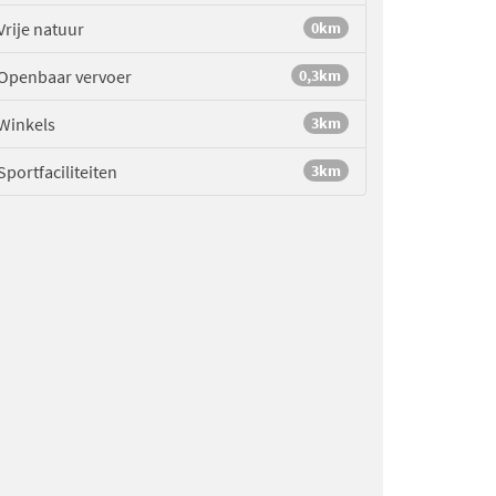
Vrije natuur
0km
Openbaar vervoer
0,3km
Winkels
3km
Sportfaciliteiten
3km