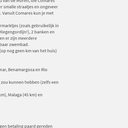
jd van de Moren, die Comares
er smalle straatjes en ongeveer
e. Vanuit Comares kun je met
marktjes (zoals gebruikelijk in
vliegengordijn!), 2 banken en
 en er zijn meerdere
enbaar zwembad.
s (op nog geen km van het huis)
menar, Benamargosa en Rio
ig zou kunnen hebben (zelfs een
 km), Malaga (45 km) en
egen betaling paard gereden