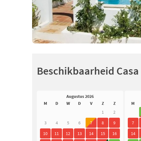
Beschikbaarheid Casa 
Augustus 2026
M
D
W
D
V
Z
Z
M
1
2
3
4
5
6
7
8
9
7
10
11
12
13
14
15
16
14