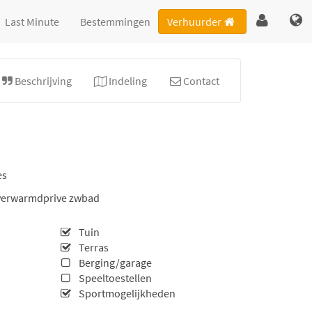
Last Minute
Bestemmingen
Verhuurder
Beschrijving
Indeling
Contact
es
& verwarmdprive zwbad
Tuin
Terras
Berging/garage
Speeltoestellen
Sportmogelijkheden