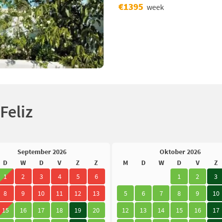
€1395
week
Feliz
September 2026
Oktober 2026
D
W
D
V
Z
Z
M
D
W
D
V
Z
1
2
3
4
5
6
1
2
3
8
9
10
11
12
13
5
6
7
8
9
10
15
16
17
18
19
20
12
13
14
15
16
17