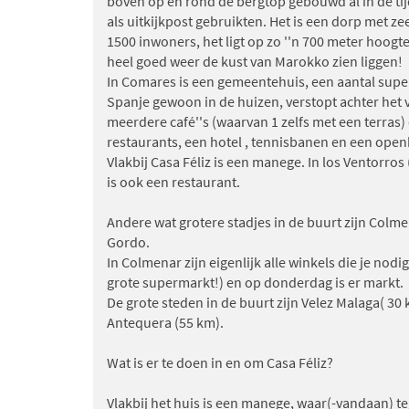
boven op en rond de bergtop gebouwd al in de ti
als uitkijkpost gebruikten. Het is een dorp met ze
1500 inwoners, het ligt op zo ''n 700 meter hoogt
heel goed weer de kust van Marokko zien liggen!
In Comares is een gemeentehuis, een aantal super
Spanje gewoon in de huizen, verstopt achter het 
meerdere café''s (waarvan 1 zelfs met een terras)
restaurants, een hotel , tennisbanen en een op
Vlakbij Casa Féliz is een manege. In los Ventorro
is ook een restaurant.
Andere wat grotere stadjes in de buurt zijn Col
Gordo.
In Colmenar zijn eigenlijk alle winkels die je nod
grote supermarkt!) en op donderdag is er markt.
De grote steden in de buurt zijn Velez Malaga( 30
Antequera (55 km).
Wat is er te doen in en om Casa Féliz?
Vlakbij het huis is een manege, waar(-vandaan) t