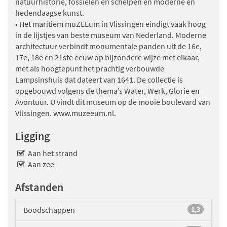
natuurhistorie, fossielen en schelpen en moderne en
hedendaagse kunst.
• Het maritiem muZEEum in Vlissingen eindigt vaak hoog
in de lijstjes van beste museum van Nederland. Moderne
architectuur verbindt monumentale panden uit de 16e,
17e, 18e en 21ste eeuw op bijzondere wijze met elkaar,
met als hoogtepunt het prachtig verbouwde
Lampsinshuis dat dateert van 1641. De collectie is
opgebouwd volgens de thema’s Water, Werk, Glorie en
Avontuur. U vindt dit museum op de mooie boulevard van
Vlissingen. www.muzeeum.nl.
Ligging
Aan het strand
Aan zee
Afstanden
Boodschappen
1,3