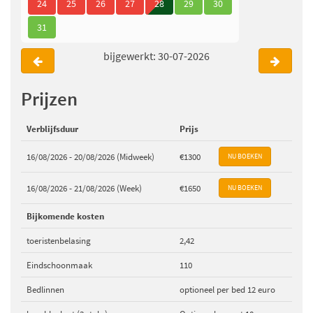
24
25
26
27
28
29
30
31
bijgewerkt: 30-07-2026
Prijzen
Verblijfsduur
Prijs
16/08/2026 - 20/08/2026 (Midweek)
€1300
16/08/2026 - 21/08/2026 (Week)
€1650
Bijkomende kosten
toeristenbelasing
2,42
Eindschoonmaak
110
Bedlinnen
optioneel per bed 12 euro