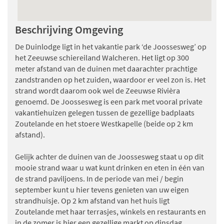
moderne keuken inclusief oven en vaatwasser.
De ligging van het huisje is ideaal. Je bent dichtbij het
Beschrijving Omgeving
strand. En erg fijn dat het eigen parkeerplaatsen heeft.
De communicatie met de verhuurster verliep erg prettig.
De Duinlodge ligt in het vakantie park ‘de Joossesweg’ op
Vriendelijk en zeer behulpzaam.
het Zeeuwse schiereiland Walcheren. Het ligt op 300
Ik kan eigenlijk niets noemen wat niet goed was.
meter afstand van de duinen met daarachter prachtige
zandstranden op het zuiden, waardoor er veel zon is. Het
Leonne Veldhuisen
, gaf een gemiddeld cijfer van
9.7
(08-
strand wordt daarom ook wel de Zeeuwse Rivièra
11-2021)
genoemd. De Joossesweg is een park met vooral private
Het is een heerlijk huis met veel ruimte en licht. Voorzien
vakantiehuizen gelegen tussen de gezellige badplaats
van alle gemakken. Doordat de slaapkamers zich in de
Zoutelande en het stoere Westkapelle (beide op 2 km
vleugel van het huis bevinden is er geen geluidshinder
afstand).
vanuit de woonkamer.
Er is een mooie grote tuin met terras en meer dan
Gelijk achter de duinen van de Joossesweg staat u op dit
voldoende parkeergelegenheid bij het huis en in de
mooie strand waar u wat kunt drinken en eten in één van
nabijheid daarvan.
de strand paviljoens. In de periode van mei / begin
De bedden zien er wat gedateerd uit maar liggen heerlijk
september kunt u hier tevens genieten van uw eigen
en de matrassen, dekbedden en kussens zijn schoon en
strandhuisje. Op 2 km afstand van het huis ligt
fris, net als de rest van het huis.
Zoutelande met haar terrasjes, winkels en restaurants en
De ligging van het huis is geweldig. Vlak achter de duinen.
in de zomer is hier een gezellige markt op dinsdag.
Je loopt in 5 minuten naar de duinovergang en staat in 10