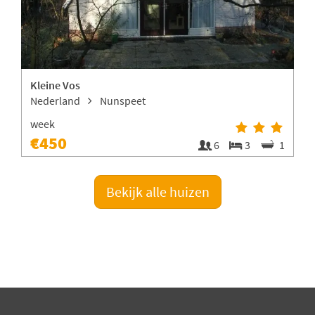
Kleine Vos
Nederland
Nunspeet
week
€450
1
6
3
1
Bekijk alle huizen