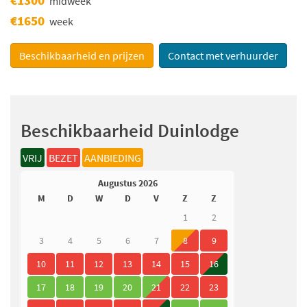
midweek
€1650
week
Beschikbaarheid en prijzen
Contact met verhuurder
Beschikbaarheid Duinlodge
VRIJ
BEZET
AANBIEDING
Augustus 2026
M
D
W
D
V
Z
Z
1
2
3
4
5
6
7
8
9
10
11
12
13
14
15
16
17
18
19
20
21
22
23