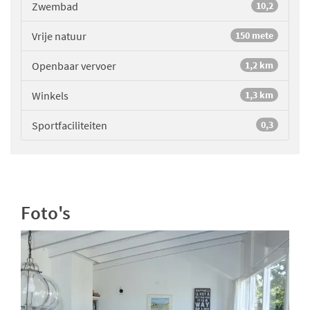
Zwembad
10,2
Vrije natuur
150 mete
Openbaar vervoer
1,2 km
Winkels
1,3 km
Sportfaciliteiten
0,3
Foto's