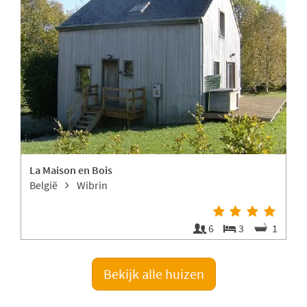
La Maison en Bois
België
Wibrin
3
6
3
1
Bekijk alle huizen