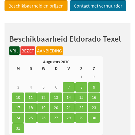
Beschikbaarheid en prijzen
Contact met verhuurder
Beschikbaarheid Eldorado Texel
VRIJ
BEZET
AANBIEDING
Augustus 2026
M
D
W
D
V
Z
Z
1
2
3
4
5
6
7
8
9
10
11
12
13
14
15
16
17
18
19
20
21
22
23
24
25
26
27
28
29
30
31