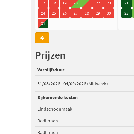
17
18
19
20
21
22
23
21
24
25
26
27
28
29
30
28
31
Prijzen
Verblijfsduur
31/08/2026 - 04/09/2026 (Midweek)
Bijkomende kosten
Eindschoonmaak
Bedlinnen
Badlinnen