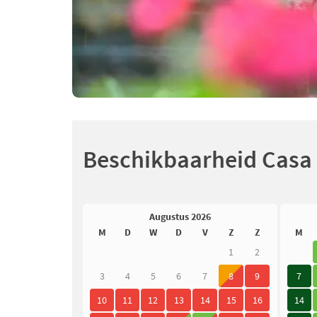
Beschikbaarheid Casa 
Augustus 2026
M
D
W
D
V
Z
Z
M
1
2
3
4
5
6
7
8
9
7
10
11
12
13
14
15
16
14