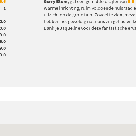
9.6
Gerry Blom
, gaf een gemiddeld cijfer van
9.6
1
Warme inrichting, ruim voldoende huisraad en
uitzicht op de grote tuin. Zoveel te zien, me
0.0
hebben het geweldig naar ons zin gehad en k
0.0
Dank je Jaqueline voor deze fantastische erva
9.0
9.0
9.0
0.0