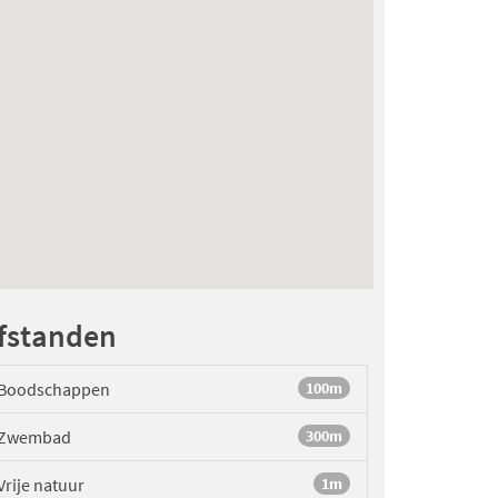
fstanden
Boodschappen
100m
Zwembad
300m
Vrije natuur
1m