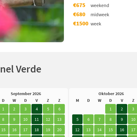
€675
weekend
€680
midweek
€1500
week
nel Verde
September 2026
Oktober 2026
D
W
D
V
Z
Z
M
D
W
D
V
Z
1
2
3
4
5
6
1
2
3
8
9
10
11
12
13
5
6
7
8
9
10
15
16
17
18
19
20
12
13
14
15
16
17