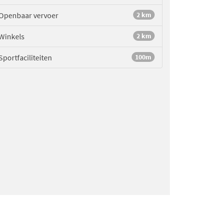
Openbaar vervoer
2 km
Winkels
2 km
Sportfaciliteiten
100m