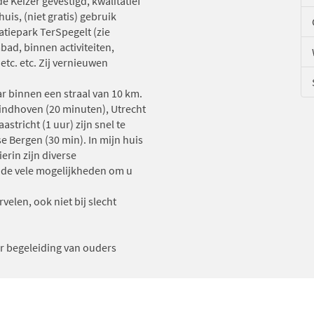
e Keizer gevestigd, kwalitatief
uis, (niet gratis) gebruik
eatiepark TerSpegelt (zie
ad, binnen activiteiten,
etc. etc. Zij vernieuwen
r binnen een straal van 10 km.
Eindhoven (20 minuten), Utrecht
astricht (1 uur) zijn snel te
e Bergen (30 min). In mijn huis
rin zijn diverse
 de vele mogelijkheden om u
elen, ook niet bij slecht
er begeleiding van ouders