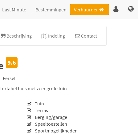
Last Minute
Bestemmingen
Verhuurder
Beschrijving
Indeling
Contact
9.6
de
Eersel
ortabel huis met zeer grote tuin
Tuin
Terras
Berging/garage
Speeltoestellen
Sportmogelijkheden