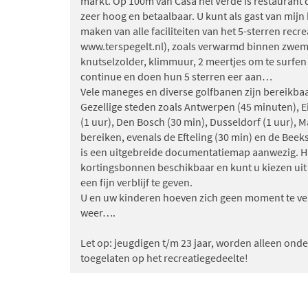
markt. Op 100m van Casa nel Verde is restaurant d
zeer hoog en betaalbaar. U kunt als gast van mijn h
maken van alle faciliteiten van het 5-sterren recr
www.terspegelt.nl), zoals verwarmd binnen zwemb
knutselzolder, klimmuur, 2 meertjes om te surfen 
continue en doen hun 5 sterren eer aan…
Vele maneges en diverse golfbanen zijn bereikbaa
Gezellige steden zoals Antwerpen (45 minuten), 
(1 uur), Den Bosch (30 min), Dusseldorf (1 uur), Ma
bereiken, evenals de Efteling (30 min) en de Beeks
is een uitgebreide documentatiemap aanwezig. Hie
kortingsbonnen beschikbaar en kunt u kiezen uit
een fijn verblijf te geven.
U en uw kinderen hoeven zich geen moment te verv
weer….
Let op: jeugdigen t/m 23 jaar, worden alleen ond
toegelaten op het recreatiegedeelte!