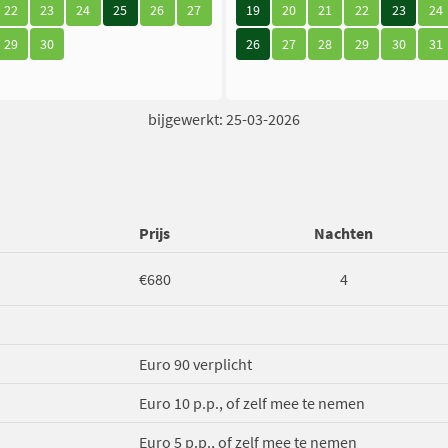
22
23
24
25
26
27
19
20
21
22
23
24
29
30
26
27
28
29
30
31
bijgewerkt: 25-03-2026
Prijs
Nachten
€680
4
Euro 90 verplicht
Euro 10 p.p., of zelf mee te nemen
Euro 5 p.p., of zelf mee te nemen