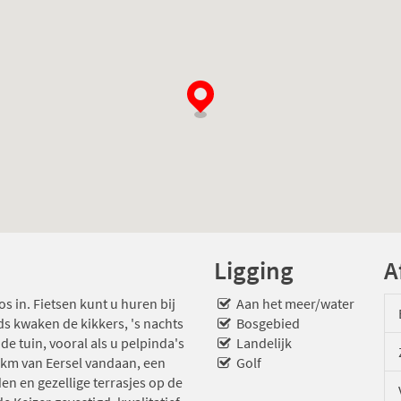
Ligging
A
os in. Fietsen kunt u huren bij
Aan het meer/water
ds kwaken de kikkers, 's nachts
Bosgebied
de tuin, vooral als u pelpinda's
Landelijk
 2km van Eersel vandaan, een
Golf
en en gezellige terrasjes op de