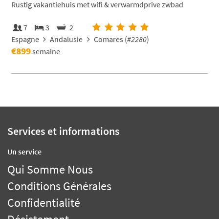
Rustig vakantiehuis met wifi & verwarmdprive zwbad
7
3
2
Espagne
Andalusie
Comares (
#2280
)
€899
semaine
Services et informations
Un service
Qui Somme Nous
Conditions Générales
Confidentialité