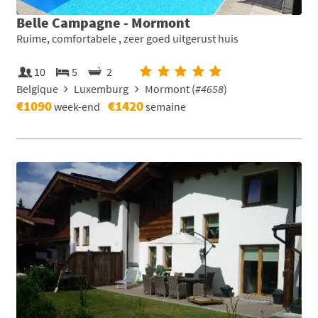
Belle Campagne - Mormont
Ruime, comfortabele , zeer goed uitgerust huis
10
5
2
Belgique
Luxemburg
Mormont (
#4658
)
€1090
€1420
week-end
semaine