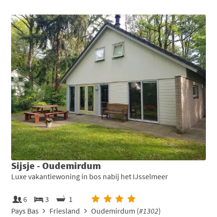
Sijsje - Oudemirdum
Luxe vakantiewoning in bos nabij het IJsselmeer
6
3
1
Pays Bas
Friesland
Oudemirdum (
#1302
)