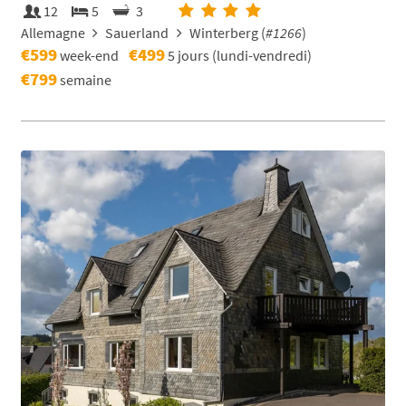
12
5
3
Allemagne
Sauerland
Winterberg (
#1266
)
€599
€499
week-end
5 jours (lundi-vendredi)
€799
semaine