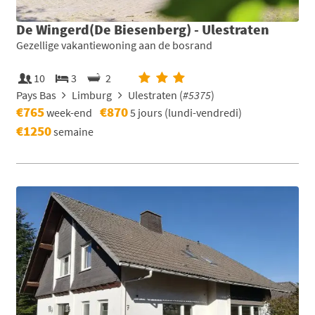
De Wingerd(De Biesenberg) - Ulestraten
Gezellige vakantiewoning aan de bosrand
10
3
2
Pays Bas
Limburg
Ulestraten (
#5375
)
€765
€870
week-end
5 jours (lundi-vendredi)
€1250
semaine