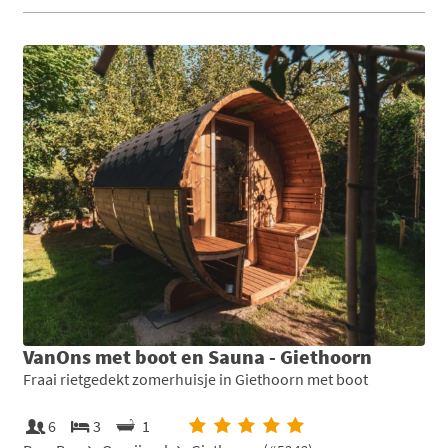
VanOns met boot en Sauna - Giethoorn
Fraai rietgedekt zomerhuisje in Giethoorn met boot
6
3
1