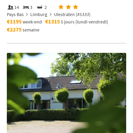
14
3
2
Pays Bas
Limburg
Ulestraten (
#5333
)
€1195
€1315
week-end
5 jours (lundi-vendredi)
€2275
semaine