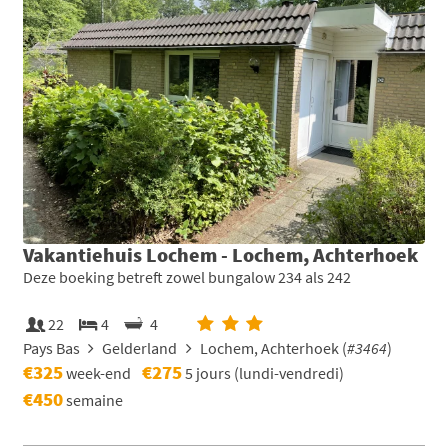
Vakantiehuis Lochem - Lochem, Achterhoek
Deze boeking betreft zowel bungalow 234 als 242
22
4
4
Pays Bas
Gelderland
Lochem, Achterhoek (
#3464
)
€325
€275
week-end
5 jours (lundi-vendredi)
€450
semaine