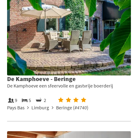
De Kamphoeve - Beringe
De Kamphoeve een sfeervolle en gastvrije boerderij
9
5
2
Pays Bas
Limburg
Beringe (
#4740
)