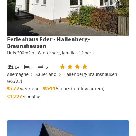
Ferienhaus Eder - Hallenberg-
Braunshausen
Huis 300m2 bij Winterberg families 14 pers
14
7
5
Allemagne
Sauerland
Hallenberg-Braunshausen
(
#5139
)
€722
€544
week-end
5 jours (lundi-vendredi)
€1227
semaine