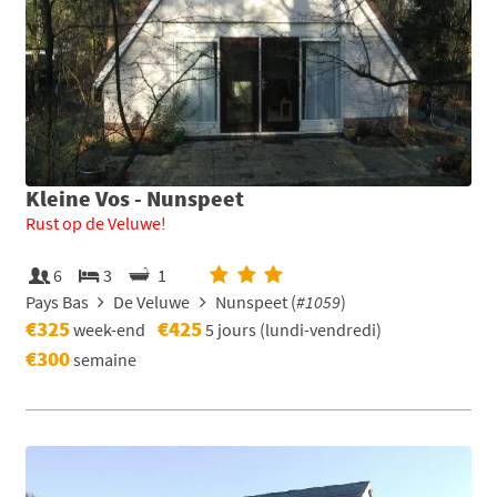
Kleine Vos - Nunspeet
Rust op de Veluwe!
6
3
1
Pays Bas
De Veluwe
Nunspeet (
#1059
)
€325
€425
week-end
5 jours (lundi-vendredi)
€300
semaine