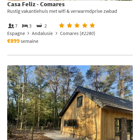
Casa Feliz - Comares
Rustig vakantiehuis met wifi & verwarmdprive zwbad
7
3
2
Espagne
Andalusie
Comares (
#2280
)
€899
semaine