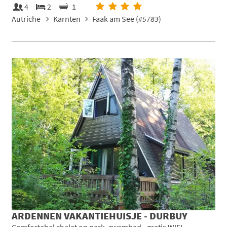
4
2
1
Autriche
Karnten
Faak am See (
#5783
)
ARDENNEN VAKANTIEHUISJE - DURBUY