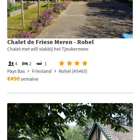
Chalet de Friese Meren - Rohel
Chalet met wifi vlakbij het Tjeukermeer
4
2
1
Pays Bas
Friesland
Rohel (
#5465
)
€490
semaine