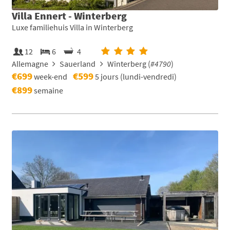
Villa Ennert - Winterberg
Luxe familiehuis Villa in Winterberg
12
6
4
Allemagne
Sauerland
Winterberg (
#4790
)
€699
€599
week-end
5 jours (lundi-vendredi)
€899
semaine