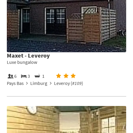
Maxet - Leveroy
Luxe bungalow
6
3
1
Pays Bas
Limburg
Leveroy (
#109
)