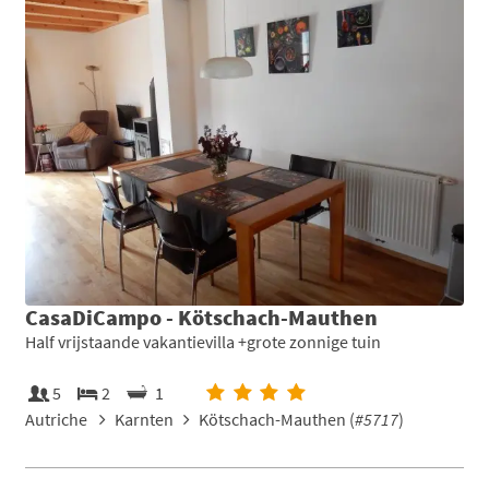
CasaDiCampo - Kötschach-Mauthen
Half vrijstaande vakantievilla +grote zonnige tuin
5
2
1
Autriche
Karnten
Kötschach-Mauthen (
#5717
)