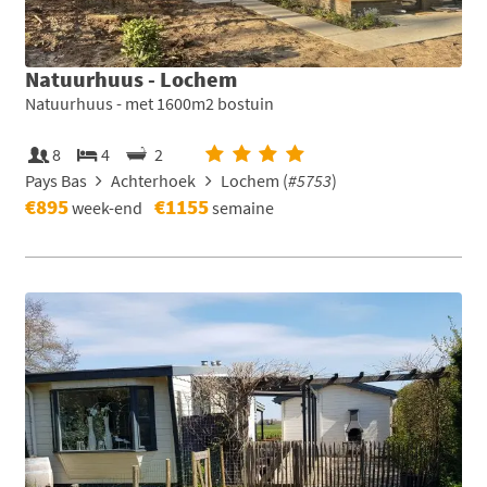
Natuurhuus - Lochem
Natuurhuus - met 1600m2 bostuin
8
4
2
Pays Bas
Achterhoek
Lochem (
#5753
)
€895
€1155
week-end
semaine