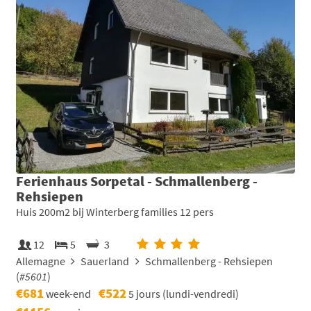
Ferienhaus Sorpetal - Schmallenberg -
Rehsiepen
Huis 200m2 bij Winterberg families 12 pers
12
5
3
Allemagne
Sauerland
Schmallenberg - Rehsiepen
(
#5601
)
€681
€522
week-end
5 jours (lundi-vendredi)