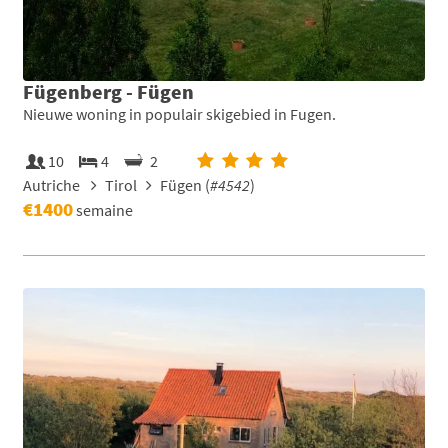
Fügenberg - Fügen
Nieuwe woning in populair skigebied in Fugen.
10
4
2
Autriche
Tirol
Fügen (
#4542
)
€1400
semaine