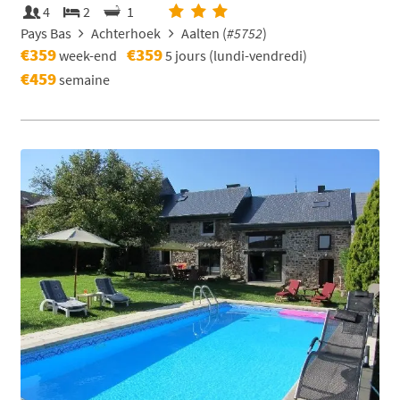
4
2
1
Pays Bas
Achterhoek
Aalten (
#5752
)
€359
€359
week-end
5 jours (lundi-vendredi)
€459
semaine