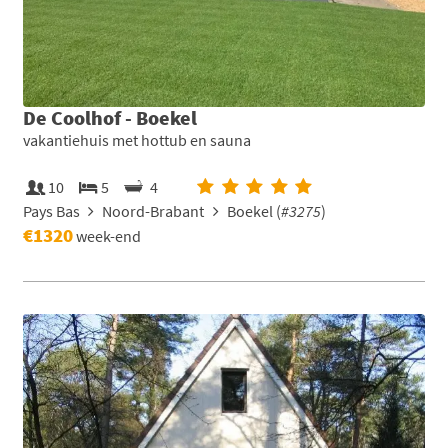
De Coolhof - Boekel
vakantiehuis met hottub en sauna
10
5
4
Pays Bas
Noord-Brabant
Boekel (
#3275
)
€1320
week-end