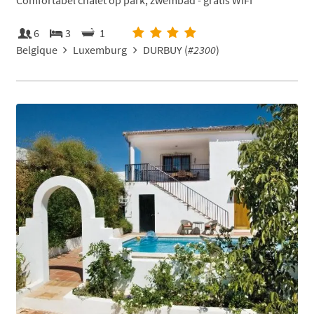
Comfortabel chalet op park, zwembad - gratis WIFI
6
3
1
Belgique
Luxemburg
DURBUY (
#2300
)