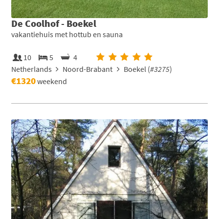
De Coolhof - Boekel
vakantiehuis met hottub en sauna
10
5
4
Netherlands
Noord-Brabant
Boekel (
#3275
)
€1320
weekend