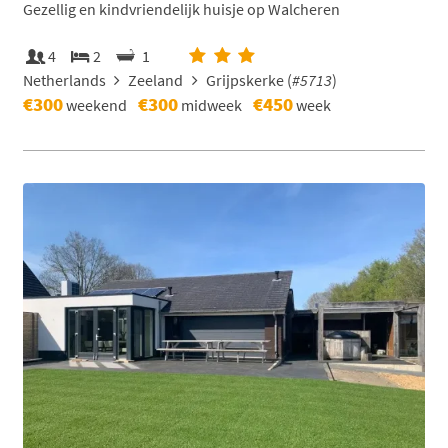
Gezellig en kindvriendelijk huisje op Walcheren
4
2
1
Netherlands
Zeeland
Grijpskerke (
#5713
)
€300
€300
€450
weekend
midweek
week