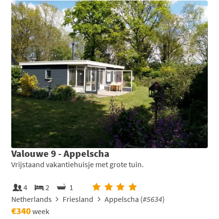
Valouwe 9 - Appelscha
Vrijstaand vakantiehuisje met grote tuin.
4
2
1
Netherlands
Friesland
Appelscha (
#5634
)
€340
week