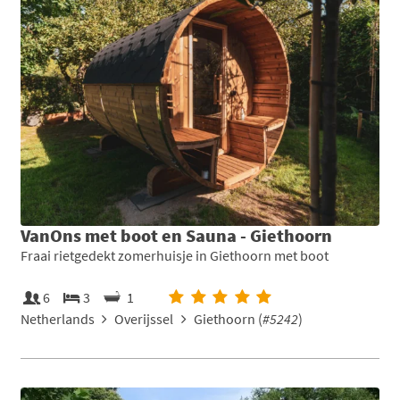
VanOns met boot en Sauna - Giethoorn
Fraai rietgedekt zomerhuisje in Giethoorn met boot
6
3
1
Netherlands
Overijssel
Giethoorn (
#5242
)