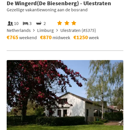
De Wingerd(De Biesenberg) - Ulestraten
Gezellige vakantiewoning aan de bosrand
10
3
2
Netherlands
Limburg
Ulestraten (
#5375
)
€765
€870
€1250
weekend
midweek
week