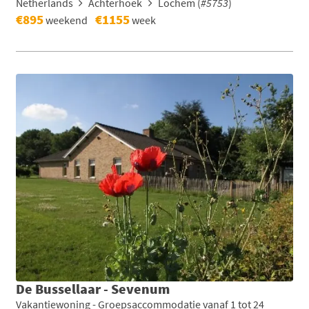
Netherlands
Achterhoek
Lochem (
#5753
)
€895
€1155
weekend
week
De Bussellaar - Sevenum
Vakantiewoning - Groepsaccommodatie vanaf 1 tot 24