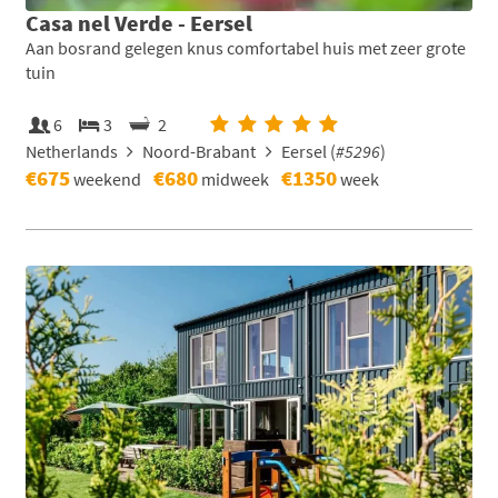
Casa nel Verde - Eersel
Aan bosrand gelegen knus comfortabel huis met zeer grote
tuin
6
3
2
Netherlands
Noord-Brabant
Eersel (
#5296
)
€675
€680
€1350
weekend
midweek
week