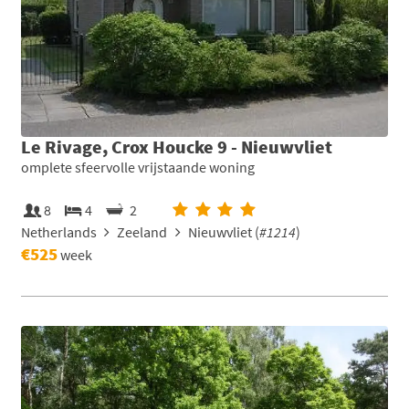
Le Rivage, Crox Houcke 9 - Nieuwvliet
omplete sfeervolle vrijstaande woning
8
4
2
Netherlands
Zeeland
Nieuwvliet (
#1214
)
€525
week