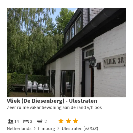
Vliek (De Biesenberg) - Ulestraten
Zeer ruime vakantiewoning aan de rand v/h bos
14
3
2
Netherlands
Limburg
Ulestraten (
#5333
)