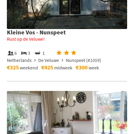
Kleine Vos - Nunspeet
Rust op de Veluwe!
6
3
1
Netherlands
De Veluwe
Nunspeet (
#1059
)
€325
€425
€300
weekend
midweek
week