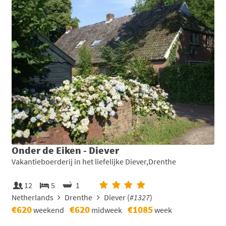
Onder de Eiken - Diever
Vakantieboerderij in het liefelijke Diever,Drenthe
12
5
1
Netherlands
Drenthe
Diever (
#1327
)
€620
€620
€1085
weekend
midweek
week