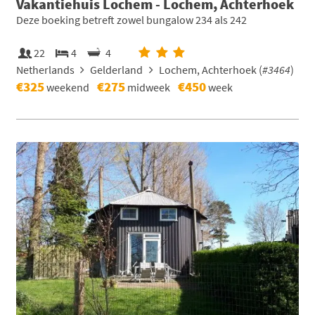
Vakantiehuis Lochem - Lochem, Achterhoek
Deze boeking betreft zowel bungalow 234 als 242
22
4
4
Netherlands
Gelderland
Lochem, Achterhoek (
#3464
)
€325
€275
€450
weekend
midweek
week