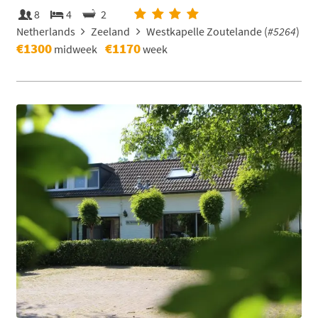
8
4
2
Netherlands
Zeeland
Westkapelle Zoutelande (
#5264
)
€1300
€1170
midweek
week