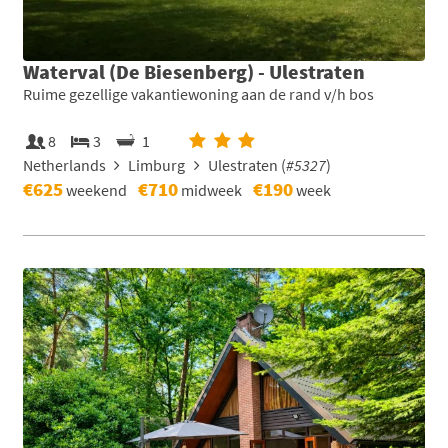
Waterval (De Biesenberg) - Ulestraten
Ruime gezellige vakantiewoning aan de rand v/h bos
8
3
1
Netherlands
Limburg
Ulestraten (
#5327
)
€625
€710
€190
weekend
midweek
week