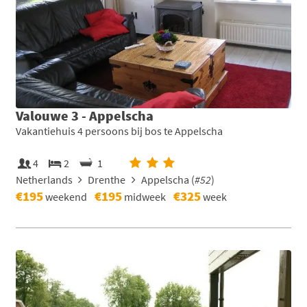
Valouwe 3 - Appelscha
Vakantiehuis 4 persoons bij bos te Appelscha
4
2
1
Netherlands
Drenthe
Appelscha (
#52
)
€195
€195
€325
weekend
midweek
week