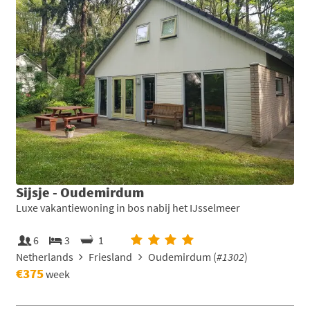
Sijsje - Oudemirdum
Luxe vakantiewoning in bos nabij het IJsselmeer
6
3
1
Netherlands
Friesland
Oudemirdum (
#1302
)
€375
week