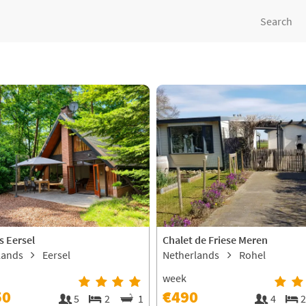
Search
s Eersel
Chalet de Friese Meren
lands
Eersel
Netherlands
Rohel
week
50
€490
5
2
1
4