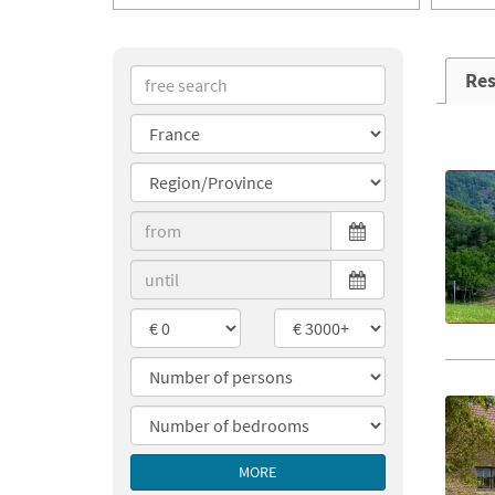
Res
MORE