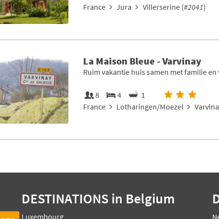
France
Jura
Villerserine (
#2041
)
La Maison Bleue - Varvinay
Ruim vakantie huis samen met familie en 
8
4
1
France
Lotharingen/Moezel
Varvina
DESTINATIONS
in Belgium
Luxembourg
N
 home