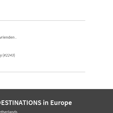
vrienden .
y (
#2243
)
DESTINATIONS
in Europe
etherlands