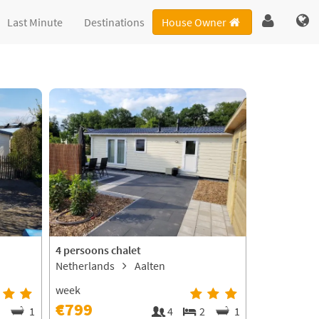
Last Minute
Destinations
House Owner
4 persoons chalet
Netherlands
Aalten
week
€799
2
1
4
2
1