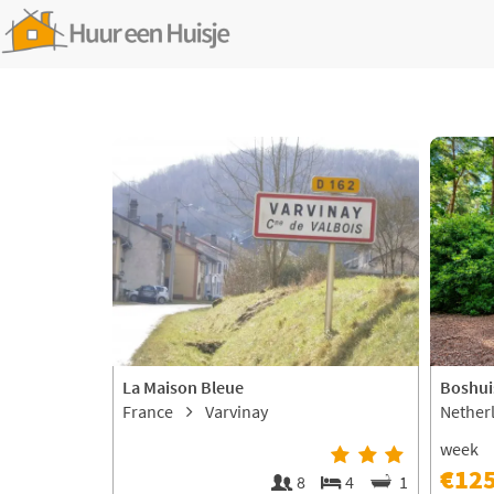
La Maison Bleue
Boshui
France
Varvinay
Nether
week
€12
8
4
1