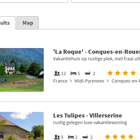
ults
Map
'La Roque' - Conques-en-Roue
Vakantiehuis op rustige plek, met fraai uit
12
5
2
France
Midi-Pyrenees
Conques-en-
Les Tulipes - Villerserine
rustig gelegen luxe vakantiewoning
5
2
2